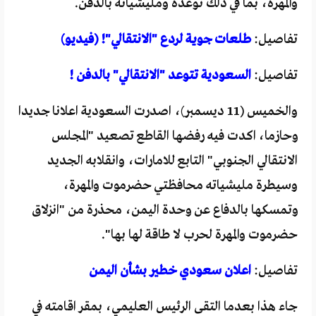
والمهرة، بما في ذلك توعده ومليشياته بالدفن.
تفاصيل:
طلعات جوية لردع "الانتقالي"! (فيديو)
تفاصيل:
السعودية تتوعد "الانتقالي" بالدفن !
والخميس (11 ديسمبر)، اصدرت السعودية اعلانا جديدا
وحازما، اكدت فيه رفضها القاطع تصعيد "المجلس
الانتقالي الجنوبي" التابع للامارات، وانقلابه الجديد
وسيطرة مليشياته محافظتي حضرموت والمهرة،
وتمسكها بالدفاع عن وحدة اليمن، محذرة من "انزلاق
حضرموت والمهرة لحرب لا طاقة لها بها".
تفاصيل:
اعلان سعودي خطير بشأن اليمن
جاء هذا بعدما التقى الرئيس العليمي، بمقر اقامته في