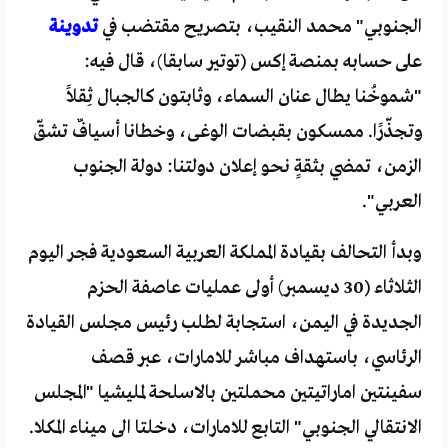
الجنوبي" محمد النقيب، بتصريح مقتضب في
تدوينة
على حسابه بمنصة إكس (توتير سابقا)، قال فيه:
"شموخُنا يطال عنان السماء، وثابتون كالجبال ثِقلاً
وتجذّرًا. ممسكون بقبضات الوغى، وخطانا أسيافٌ تشقّ
الزمن، تمضي بثقةٍ نحو إعلان دولتنا: دولة الجنوب
العربي".
وبدأ التحالف بقيادة المملكة العربية السعودية فجر اليوم
الثلاثاء (30 ديسمبر) أولى عمليات عاصفة الحزم
الجديدة في اليمن، استجابة لطلب رئيس مجلس القيادة
الرئاسي، باستهداف مباشر للامارات، عبر قصف
سفينتين اماراتيتين محملتين بالاسلحة لمليشيا "المجلس
الانتقالي الجنوبي" التابع للامارات، دخلتا الى ميناء المكلا.