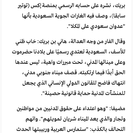
بريك، نشره على حسابه الرسمي بمنصة إكس (توتير
سابقا)، وصف فيه الغارات الجوية السعودية بأنها
"عدوان سعودي على المكلا".
وقال الفار من وجه العدالة، هاني بن بريك: خاب ظني
للأسف، السعودية تعتدي رسميًا على بلادنا حضرموت
وعلى مينائها المدني، تحت مبررات واهية، ليس عندها
الحق أبدًا فيما ارتكبته. قصف ميناء جنوبي مدني،
انتهاك فاضح للقانون الدولي الإنساني الذي يجعل
للمنشآت المدنية حماية قانونية حصينة".
مضيفا: "وهو اعتداء على حقوق المدنيين من مواطنين
وتجار والذي يعد الميناء شريان تمويلهم". واتهم
التحالف بالكذب: "ستمارس العربية وربيبتها الحدث