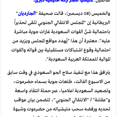
تفاصيل:
المليشيا تفجر ازمة اقليمية كبرى!
والخميس (18 ديسمبر)، قالت صحيفة "
الجارديان
"
البريطانية إن "المجلس الانتقالي الجنوبي تلقى تحذيراً
باحتمالية شنّ القوات السعودية غارات جوية مباشرة
عليه". معتبرة أن هذا "يُهدد مواقع المجلس ويزيد من
احتمالية وقوع اشتباكات مستقبلية بين قواته والقوات
الموالية للمملكة العربية السعودية".
يترافق هذا مع تنفيذ سلاح الجو السعودي في وقت سابق
من الاسبوع الفائت، طلعات جوية بسماء حضرموت،
وتصعيد السعودية اعلاميا، عبر حملة انتقاد واسعة
و"عقلنة" لـ "الانتقالي الجنوبي"، تتضمن بيان عواقب
تحديه ورفضه سحب مليشياته من حضرموت وشبوة