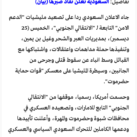
تفاصيل:
السعودية تعلن نفاد صبرها (بيان)
جاء الاعلان السعودي ردا على تصعيد مليشيات "الدعم
الامن" التابعة لـ "الانتقالي الجنوبي"، الخميس (25
ديسمبر)، بمديريات العبر والشحر وغيل بن يمين،
وتنفيذها حملة مداهمات واعتقالات، واشتباكها مع
القبائل وسط انباء عن سقوط قتلى وجرحى من
الجانبين، وسيطرة المليشيا على معسكر "قوات حماية
حضرموت".
وحسمت أمريكا، رسميا، موقفها من "الانتقالي
الجنوبي" التابع للامارات، وتصعيده العسكري في
محافظات شبوة وحضرموت والمهرة، وأعلنت تأييدها
ودعمها الكاملين للتحرك السعودي السياسي والعسكري