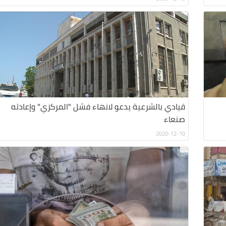
قيادي بالشرعية يدعو لانهاء فشل "المركزي" وإعادته
صنعاء
2020-12-10