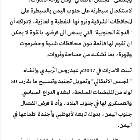
ويسعى "المجلس الانتقالي" ومن ورائه الامارات،
لاستكمال سيطرته على جنوب اليمن بالسيطرة على
المحافظات الشرقية وثرواتها النفطية والغازية، لإدراكه أن
"الدولة الجنوبية" التي يسعى الى فرضها بالقوة لا يمكن
ان تقوم لها قائمة دون محافظات شبوة وحضرموت
والمهرة، بما تشكله من مساحة وثروات.
تبنت الامارات في 2017م عيدروس الزُبيدي وإنشاء
"المجلس الانتقالي" وتمويل تجنيد وتسليح ما يقارب 50
لواء من المليشيات المسلحة، ليغدو الذراع السياسي
والعسكري لها في جنوب البلاد، وأداة فرض انفصال
جنوب اليمن، بدولة تابعة لأبوظبي وأجندة اطماعها في
اليمن.