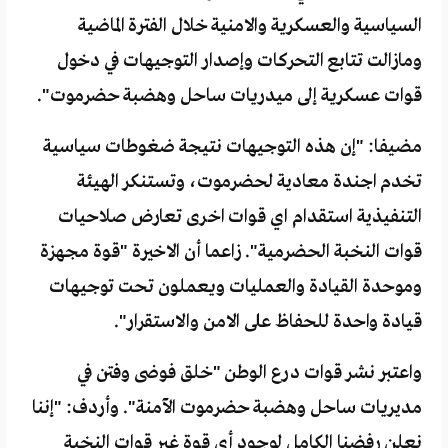
السياسية والعسكرية والامنية خلال الفترة الماضية
ومازالت تتابع التحركات وإصدار التوجيهات في دخول
قوات عسكرية إلى ميدريات ساحل وهضبة حضرموت".
مضيفا: "إن هذه التوجيهات نتيجة ضغوطات سياسية
تخدم اجندة معادية لحضرموت، وتستنكر الهيئة
التنفيذية استقدام اي قوات اخرى تعارض صلاحيات
قوات النخبة الحضرمية". زاعما أن الاخيرة "قوة مجهزة
وموحدة القيادة والعمليات ويعملون تحت توجيهات
قيادة واحدة للحفاظ على الامن والاستقرار".
واعتبر نشر قوات درع الوطن "خلق فوضى وفتن في
مديريات ساحل وهضبة حضرموت الآمنة". وأردف: "إننا
نعلن رفضنا الكامل لوجود أي قوة غير قوات النخبة