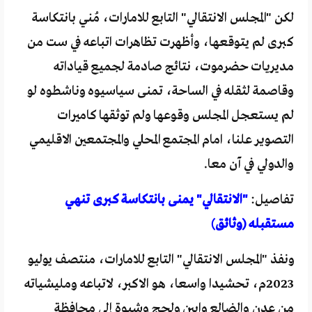
لكن "المجلس الانتقالي" التابع للامارات، مُني بانتكاسة
كبرى لم يتوقعها، وأظهرت تظاهرات اتباعه في ست من
مديريات حضرموت، نتائج صادمة لجميع قياداته
وقاصمة لثقله في الساحة، تمنى سياسيوه وناشطوه لو
لم يستعجل المجلس وقوعها ولم توثقها كاميرات
التصوير علنا، امام المجتمع المحلي والمجتمعين الاقليمي
والدولي في آن معا.
تفاصيل:
"الانتقالي" يمنى بانتكاسة كبرى تنهي
مستقبله (وثائق)
ونفذ "المجلس الانتقالي" التابع للامارات، منتصف يوليو
2023م، تحشيدا واسعا، هو الاكبر، لاتباعه ومليشياته
من عدن والضالع وابين ولحج وشبوة إلى محافظة