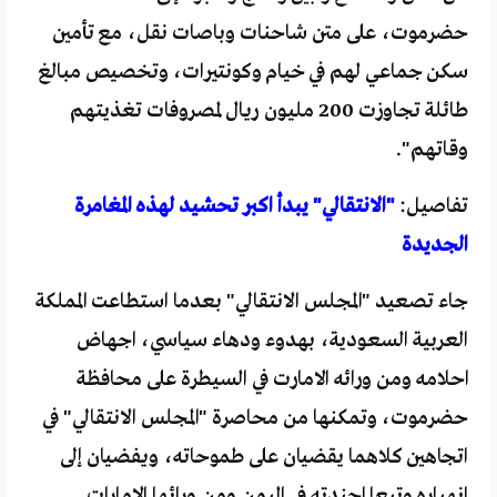
حضرموت، على متن شاحنات وباصات نقل، مع تأمين
سكن جماعي لهم في خيام وكونتيرات، وتخصيص مبالغ
طائلة تجاوزت 200 مليون ريال لمصروفات تغذيتهم
وقاتهم".
تفاصيل:
"الانتقالي" يبدأ اكبر تحشيد لهذه المغامرة
الجديدة
جاء تصعيد "المجلس الانتقالي" بعدما استطاعت المملكة
العربية السعودية، بهدوء ودهاء سياسي، اجهاض
احلامه ومن ورائه الامارت في السيطرة على محافظة
حضرموت، وتمكنها من محاصرة "المجلس الانتقالي" في
اتجاهين كلاهما يقضيان على طموحاته، ويفضيان إلى
انهياره وتبعا اجندته في اليمن ومن ورائها الامارات.