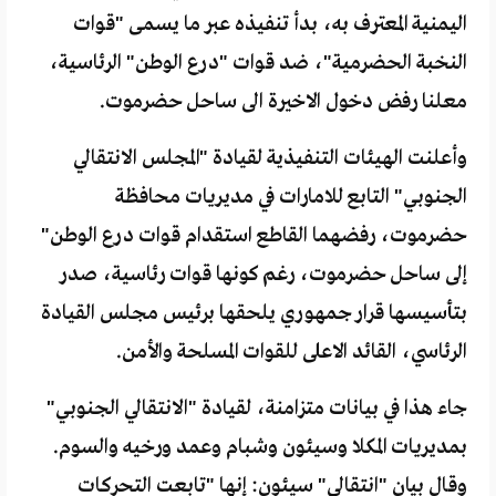
اليمنية المعترف به، بدأ تنفيذه عبر ما يسمى "قوات
النخبة الحضرمية"، ضد قوات "درع الوطن" الرئاسية،
معلنا رفض دخول الاخيرة الى ساحل حضرموت.
وأعلنت الهيئات التنفيذية لقيادة "المجلس الانتقالي
الجنوبي" التابع للامارات في مديريات محافظة
حضرموت، رفضهما القاطع استقدام قوات درع الوطن"
إلى ساحل حضرموت، رغم كونها قوات رئاسية، صدر
بتأسيسها قرار جمهوري يلحقها برئيس مجلس القيادة
الرئاسي، القائد الاعلى للقوات المسلحة والأمن.
جاء هذا في بيانات متزامنة، لقيادة "الانتقالي الجنوبي"
بمديريات المكلا وسيئون وشبام وعمد ورخيه والسوم.
وقال بيان "انتقالي" سيئون: إنها "تابعت التحركات