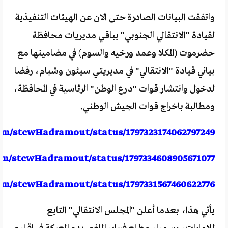
واتفقت البيانات الصادرة حتى الان عن الهيئات التنفيذية
لقيادة "الانتقالي الجنوبي" بباقي مديريات محافظة
حضرموت (المكلا وعمد ورخيه والسوم) في مضامينها مع
بياني قيادة "الانتقالي" في مديريتي سيئون وشبام، رفضا
لدخول وانتشار قوات "درع الوطن" الرئاسية في المحافظة،
ومطالبة باخراج قوات الجيش الوطني.
com/stcwHadramout/status/1797323174062797249
com/stcwHadramout/status/1797334608905671077
com/stcwHadramout/status/1797331567460622776
يأتي هذا، بعدما أعلن "المجلس الانتقالي" التابع