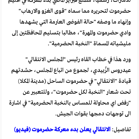
للامارات، رسميا، مطلع فبراير الماضي بدء المعركة في اقليم
حضرموت لتحريره مما سماه "قوى الغزو والارهاب"
وإنهاء ما وصفه "حالة الفوضى العارمة التي يشهدها
وادي حضرموت والمهرة"، مطالبا بتسليم المحافظتين إلى
مليشياته المسماة "النخبة الحضرمية".
ورد هذا في خطاب القاه رئيس "المجلس الانتقالي"
عيدروس الزُبيدي، لجموع من اتباع المجلس، حشدتهم
قيادة "الانتقالي" في حضرموت الساحل (مدينة المكلا)
تحت شعار "النخبة لكل حضرموت"، وللتعبير عن
"رفض اي محاولة للمساس بالنخبة الحضرمية" في اشارة
الى توجهات دمجها بقوات الجيش.
تفاصيل:
الانتقالي يعلن بدء معركة حضرموت (فيديو)