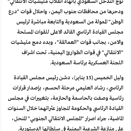
توج التدخل السعودي بانهاء انقلاب مليشيات الانتقالي"
ودحرها من محافظات جنوب اليمن، واحلال قوات "درع
الوطن" الممولة من السعودية والتابعة مباشرة لرئيس
مجلس القيادة الرئاسي القائد الاعلى للقوات المسلحة
والامن، بجانب قوات "العمالقة"، وبدء دمج مليشيات
"الانتقالي" في قوات الطوارئ اليمنية، تحت اشراف
اللجنة العسكرية برئاسة السعودية.
وليل الخميس (15 يناير)، دشن رئيس مجلس القيادة
الرئاسي، رشاد العليمي مرحلة الحسم، بإصدار قرارات
رئاسية وصفت بالحاسمة والحازمة، بتغييرات في مجلس
القيادة الرئاسي والحكومة لتجاوز عثراتهما خلال السنوات
الماضية، جراء اصرار "المجلس الانتقالي الجنوبي" المنحل،
على منازعة الشرعية اليمنية في سلطاتها الدستورية.