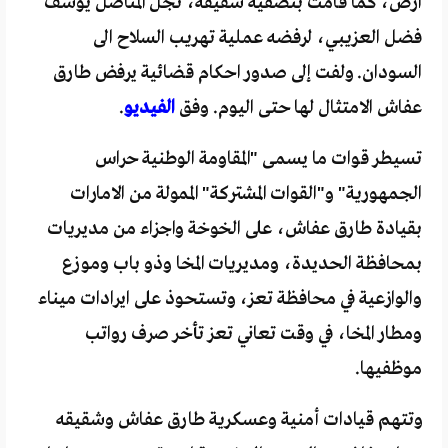
أرض، كما قامت بتصفية شقيقه، نجل المناضل يوسف
فضل العزيبي، لرفضه عملية تهريب السلاح الى
السودان. ولفت إلى صدور احكام قضائية يرفض طارق
عفاش الامتثال لها حتى اليوم. وفق
الفيديو
.
تسيطر قوات ما يسمى "المقاومة الوطنية حراس
الجمهورية" و"القوات المشتركة" الممولة من الامارات
بقيادة طارق عفاش، على الخوخة واجزاء من مديريات
بمحافظة الحديدة، ومديريات المخا وذو باب وموزع
والوازعية في محافظة تعز، وتستحوذ على ايرادات ميناء
ومطار المخا، في وقت تعاني تعز تأخر صرف رواتب
موظفيها.
وتتهم قيادات أمنية وعسكرية طارق عفاش وشقيقه