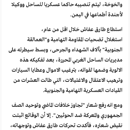
والخوخة، ليتم تنصيبه حاكما عسكريا للساحل ووكيلا
لأجندة أطماعها في اليمن.
استطاع طارق عفاش خلال اقل من عام،
استغلال تضحيات المقاومة التهامية و"العمالقة
الجنوبية" بآلاف الشهداء والجرحى، وبسط سيطرته على
مديريات الساحل الغربي المحررة، بعد تفكيكه هذه
الالوية وضمها لقواته، بترغيب الاموال وعطايا السيارات
وترهيب الاعتقال والاغتيالات، التي طالت العشرات من
القيادات العسكرية التهامية والجنوبية.
ومع انه رفع شعار "تجاوز خلافات الماضي وتوحيد الصف
الجمهوري والمعركة ضد الحوثيين". إلا أن الوقائع اثبتت
نقيض شعاره، فأكدت تحركات طارق عفاش وتوجهاته،