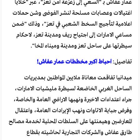
عمار عفاش بـ "السعي إلى زعزعة امن تعز"، عبر "خلايا
اغتيالات وعصابات مسلحة لنشر الفوضى وشن حملات
اعلامية لتأجيج السخط الشعبي في تعز"، وذلك "ضمن
مساعي الامارات إلى اجتياح ريف ومدينة تعز، لاحكام
سيطرتها على ساحل تعز ومدينة وميناء المخا".
تفاصيل:
احباط اكبر مخططات عمار عفاش!
ميدانيا تفاقمت معاناة ملايين المواطنين بمديريات
الساحل الغربي الخاضعة لسيطرة مليشيات الامارات،
جراء اعتداءات الاخيرة ونهبها الاراضي العامة والخاصة،
وفرض جباية الاتاوات ونهب الإيرادات العامة، واعتقال
المعارضين وهيمنتها على السلطات المحلية لخدمة مصالح
طارق عفاش والشركات التجارية لحاشيته بقطاع