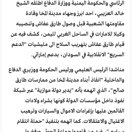
الرئاسي والحكومة اليمنية ووزارة الدفاع اطلقه الشيخ
خالد العزيبي، احد ابرز وجهاء مدينة المخا وقادة
مقاومتها الشعبية قبل وصول طارق عفاش وتنصيبه
وكيلا للامارات في الساحل الغربي لليمن، كشف فيه عن
قيام طارق عفاش بتهريب السلاح الى مليشيات "الدعم
السريع" الانقلابية في السودان، بدعم إماراتي.
مناشدا الرئيس العليمي ورئيس الحكومة ووزيري الدفاع
والداخلية "انقاذ أبناء مدينة المخا من ممارسات طارق
صالح"، الذي اتهمه بأنه "يدير دولة موازية" عبر شبكة
نفوذ داخل مؤسسات الدولة كونها بشراء ولاءات
القائمين عليها بإغراءات الاموال والسيارات وترهيب
الاغتيال والاعتقالات. كما اتهمه بتنفيذ "حملة انتقام
سياسي"، ضد من قاوموا جماعة الحوثي ورفضوا