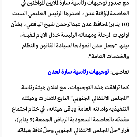
مع صدور توجيهات رئاسية سارة لملايين المواطنين في
العاصمة المؤقتة عدن، اصدرها الرئيس العليمي السبت
(10 يناير) لمحافظ عدن عبدالرحمن شيخ اليافعي، بشأن
اولويات المرحلة ومهماته الرئيسة خلال الايام المقبلة،
بينها "جعل عدن انموذجا لسيادة القانون والنظام
والخدمات العامة".
تفاصيل:
توجيهات رئاسية سارة لعدن
كما ترافقت هذه التوجيهات، مع اعلان هيئة رئاسة
"المجلس الانتقالي الجنوبي" التابع للامارات وهيئته
التنفيذية وامانته العامة وباقي هيئاته، في ختام اجتماع
عقدته بالعاصمة السعودية الرياض الجمعة (9 يناير)،
قرار "حلّ المجلس الانتقالي الجنوبي وحلّ كافة هيئاته