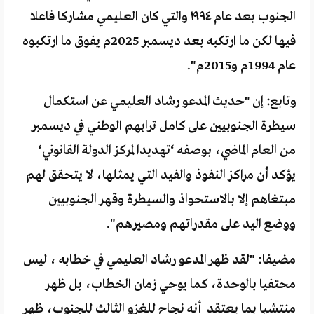
الجنوب بعد عام ١٩٩٤ والتي كان العليمي مشاركا فاعلا
فيها لكن ما ارتكبه بعد ديسمبر 2025م يفوق ما ارتكبوه
عام 1994م و2015م".
وتابع: إن "حديث المدعو رشاد العليمي عن استكمال
سيطرة الجنوبيين على كامل ترابهم الوطني في ديسمبر
من العام الماضي، بوصفه ‘تهديدا لمركز الدولة القانوني‘
يؤكد أن مراكز النفوذ والفيد التي يمثلها، لا يتحقق لهم
مبتغاهم إلا بالاستحواذ والسيطرة وقهر الجنوبيين
ووضع اليد على مقدراتهم ومصيرهم".
مضيفا: "لقد ظهر المدعو رشاد العليمي في خطابه ، ليس
محتفيا بالوحدة، كما يوحي زمان الخطاب، بل ظهر
منتشيا بما يعتقد أنه نجاح للغزو الثالث للجنوب، ظهر