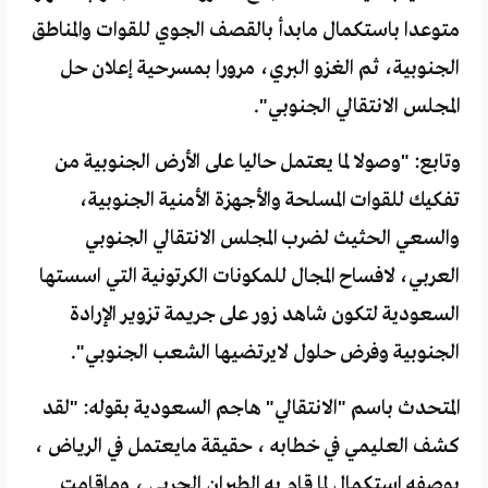
متوعدا باستكمال مابدأ بالقصف الجوي للقوات والمناطق
الجنوبية، ثم الغزو البري، مرورا بمسرحية إعلان حل
المجلس الانتقالي الجنوبي".
وتابع: "وصولا لما يعتمل حاليا على الأرض الجنوبية من
تفكيك للقوات المسلحة والأجهزة الأمنية الجنوبية،
والسعي الحثيث لضرب المجلس الانتقالي الجنوبي
العربي، لافساح المجال للمكونات الكرتونية التي اسستها
السعودية لتكون شاهد زور على جريمة تزوير الإرادة
الجنوبية وفرض حلول لايرتضيها الشعب الجنوبي".
المتحدث باسم "الانتقالي" هاجم السعودية بقوله: "لقد
كشف العليمي في خطابه ، حقيقة مايعتمل في الرياض ،
بوصفه استكمال لما قام به الطيران الحربي ، وماقامت