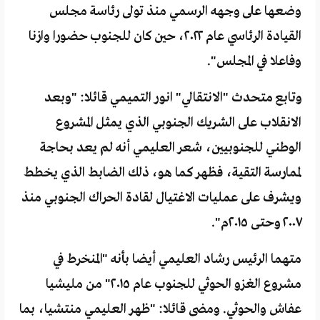
وضعها على وجهه الرسمي منذ تولى رئاسة مجلس
القيادة الرئاسي عام ٢٠٢٢، حين كان للجنوب حضورا وازنا
وفاعلا في المجلس".
وتابع متحدث "الانتقالي" انور التميمي قائلا: "وبعد
الانقلاب على الشريك الجنوبي الذي يمثل المشروع
الوطني للجنوبيين، شعر العليمي أنه لم يعد بحاجة
لممارسة التقية، فظهر كما هو، ذلك الضابط الذي يخطط
ويشرف على عمليات الاغتيال لقادة الحراك الجنوبي منذ
٢٠٠٧ وحتى ٢٠١٥م".
متهما الرئيس رشاد العليمي أيضا بأنه "المنخرط في
مشروع الغزو الحوثي للجنوب عام ٢٠١٥" من مليشيا
عفاش والحوثي. ومضى قائلا: "ظهر العليمي منتشيا، بما