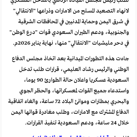
لطلب رئيس مجلس القيادة الرئاسي بالتدخل العسكري
لانهاء التصعيد المسلح من الامارات وذراعها "الانتقالي"
في شرق اليمن وحماية المدنيين في المحافظات الشرقية
والجنوبية، ودعم الطيران السعودي قوات "درع الوطن"
في دحر مليشيات "الانتقالي" منها، نهاية يناير 2026م.
جاءت هذه التطورات الميدانية بعد اتخاذ مجلس الدفاع
الوطني والرئيس رشاد العليمي، قرارات طلب تدخل
السعودية عسكريا واعلان حالة الطوارئ 90 يوما،
واستدعاء جميع القوات لمعسكراتها، والحظر الجوي
والبحري بمطارات وموانئ البلاد 72 ساعة، والغاء اتفاقية
الدفاع المشترك مع الامارات، وطلب مغادرة قواتها اليمن
خلال 24 ساعة، ودعم السعودية تنفيذ القرارات.