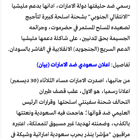
رسمي ضد حليفتها دولة الامارات، ادانها بدعم مليشيا
"الانتقالي الجنوبي" بشحنة اسلحة كبيرة لتأجيج
تصعيده المسلح المستمر في حضرموت، وجرائمه
الجسيمة بحق المدنيين، على شاكلة دعمها مليشيا
الدعم السريع (الجنجويد) الانقلابية في الفاشر بالسودان.
تفاصيل:
اعلان سعودي ضد الامارات (بيان)
من جانبها، اصدرت الامارات مساء الثلاثاء (30 ديسمبر)
اعلانا رسميا، هو الاول، عقب قصف طيران
التحالف شحنة سفينتي اسلحتها وقرارات الرئيس
العليمي ضد قواتها؛ هاجمت فيه السعودية ونعتتها
بالكذب، وضمنته تهديدا غير مسبوق للمملكة، اعتبره
مراقبون "مؤشرا ينذر بحرب سعودية اماراتية وشيكة في