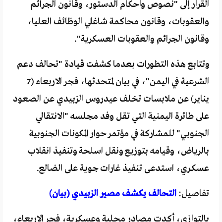
القرار إلى "نصوص واحكام الدستور، وقانون الجرائم
والعقوبات، وقانون محاكمة شاغلي الوظائف العليا،
وقانون الجرائم والعقوبات العسكرية".
وتتابع هذه التطورات بعدما كشفت قيادة "تحالف دعم
الشرعية في اليمن"، في بيان لمتحدثها، فجر الاربعاء (7
يناير) عن ملابسات تخلف عيدروس الزبيدي عن الصعود
على طائرة اليمنية التي تقل وفد مجلسه "الانتقالي
الجنوبي" للمشاركة في مؤتمر حوار المكونات الجنوبية
بالرياض، وقيامه بتوزيع ونقل اسلحة وتنفيذ انقلاب
عسكري، استدعى تنفيذ غارات جوية على الضالع.
تفاصيل:
التحالف يكشف مصير الزبيدي (بيان)
بالتوازي، أكدت مصادر محلية وعسكرية، فجر الاربعاء،