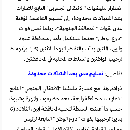
اضطرار مليشيات "الانتقالي الجنوبي" التابع للامارات،
بعد اشتباكات محدودة، إلى تسليم العاصمة المؤقتة
عدن لقوات "العمالقة الجنوبية"، ريثما تصل قوات
"درع الوطن" بعدما تستكمل تأمين محافظة شبوة
وابين، اللتين بدأت بالتقاطر اليهما الاثنين (5 يناير) وسط
ترحيب المواطنين والسلطات المحلية في المحافظتين.
تفاصيل:
تسليم عدن بعد اشتباكات محدودة
يترافق هذا مع خسارة مليشيا "الانتقالي الجنوبي" التابع
للامارات، محافظة رابعة، بعد حضرموت والمهرة وشبوة،
حسب ما أعلنت السلطة المحلية لمحافظة ابين،الثلاثاء (6
يناير) ترحيبها بقوات "درع الوطن" التابعة لرئيس
مجلس القيادة الرئاسي القائد الاعلى للقوات المسلحة