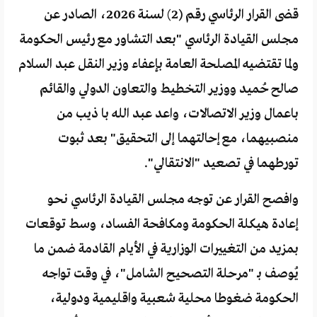
قضى القرار الرئاسي رقم (2) لسنة 2026، الصادر عن
مجلس القيادة الرئاسي "بعد التشاور مع رئيس الحكومة
ولما تقتضيه المصلحة العامة بإعفاء وزير النقل عبد السلام
صالح حُميد ووزير التخطيط والتعاون الدولي والقائم
باعمال وزير الاتصالات، واعد عبد الله با ذيب من
منصبيهما، مع إحالتهما إلى التحقيق" بعد ثبوت
تورطهما في تصعيد "الانتقالي".
وافصح القرار عن توجه مجلس القيادة الرئاسي نحو
إعادة هيكلة الحكومة ومكافحة الفساد، وسط توقعات
بمزيد من التغييرات الوزارية في الأيام القادمة ضمن ما
يُوصف بـ "مرحلة التصحيح الشامل"، في وقت تواجه
الحكومة ضغوطا محلية شعبية واقليمية ودولية،