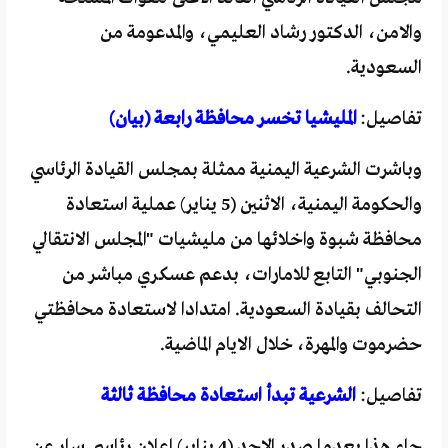
والامن، الدكتور رشاد العليمي، والمدعومة من
السعودية.
تفاصيل:
المليشيا تخسر محافظة رابعة (بيان)
وباشرت الشرعية اليمنية ممثلة بمجلس القيادة الرئاسي
والحكومة اليمنية، الاثنين (5 يناير) عملية استعادة
محافظة شبوة واخلائها من مليشيات "المجلس الانتقالي
الجنوبي" التابع للامارات، بدعم عسكري مباشر من
التحالف بقيادة السعودية. امتدادا لاستعادة محافظتي
حضرموت والمهرة، خلال الايام الماضية.
تفاصيل:
الشرعية تبدأ استعادة محافظة ثالثة
جاء هذا بعدما صدر الاحد (4 يناير) اعلان رئاسي سار عن