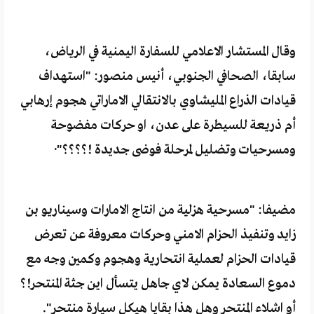
وقال المستشار الاعلامي للسفارة اليمنية في الرياض،
سابقا، الصحافي الجنوبي، أنيس منصور: "استهداف
قيادات الذراع المليشاوي بالانتقالي الاماراتي هجوم إرهابي
أم ذريعة للسيطرة على عدن، او حركات مفضوحة
ومسرحيات وتضليل لمرحلة فوضى جديدة !؟؟؟؟"·
مضيفا: "مسرحية هزلية من انتاج الامارات وسيناريو بن
زايد وتنفيذ الحزام الامني وحركات معروفة عن تعرض
قيادات الحزام لعملية انتحارية وهجوم وكمين وجه مع
دموع السعادة يمكن لاي جاهل يتسأل اين جثة المنتحر!؟
أو اشلاء المنتحر وهل هذا بقايا هيكل سيارة منتحر".