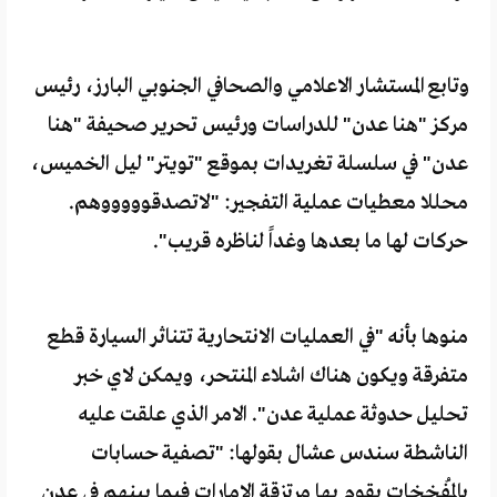
وتابع المستشار الاعلامي والصحافي الجنوبي البارز، رئيس
مركز "هنا عدن" للدراسات ورئيس تحرير صحيفة "هنا
عدن" في سلسلة تغريدات بموقع "تويتر" ليل الخميس،
محللا معطيات عملية التفجير: "لاتصدقوووووهم.
حركات لها ما بعدها وغداً لناظره قريب".
منوها بأنه "في العمليات الانتحارية تتناثر السيارة قطع
متفرقة ويكون هناك اشلاء المنتحر، ويمكن لاي خبر
تحليل حدوثة عملية عدن". الامر الذي علقت عليه
الناشطة سندس عشال بقولها: "تصفية حسابات
بالمُفخخات يقوم بها مرتزقة الإمارات فيما بينهم في عدن