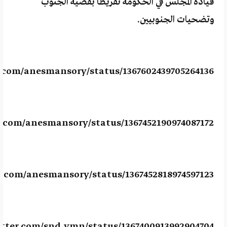
قيادة المجلس في الحكومة تفريطا بقضية الجنوب
وتضحيات الجنوبيين.
r.com/anesmansory/status/1367602439705264136
r.com/anesmansory/status/1367452190974087172
er.com/anesmansory/status/1367452818974597123
itter.com/snd_ymn/status/1367400913992904704