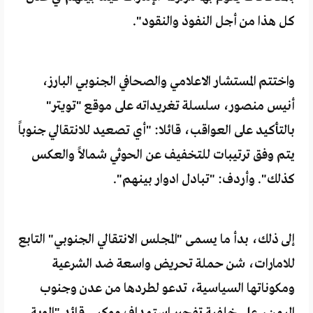
كل هذا من أجل النفوذ والنقود".
واختتم المستشار الاعلامي والصحافي الجنوبي البارز،
أنيس منصور، سلسلة تغريداته على موقع "تويتر"
بالتأكيد على العواقب، قائلا: "أي تصعيد للانتقالي جنوباً
يتم وفق ترتيبات للتخفيف عن الحوثي شمالاً والعكس
كذلك". وأردف: "تبادل ادوار بينهم".
إلى ذلك، بدأ ما يسمى "المجلس الانتقالي الجنوبي" التابع
للامارات، شن حملة تحريض واسعة ضد الشرعية
ومكوناتها السياسية، تدعو لطردها من عدن وجنوب