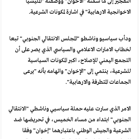
التفجير إلى ما سمته "الاخوان" ووصفته "المليشيا
الاخوانجية الارهابية" في اشارة لمكونات الشرعية.
ودأب سياسيو وناشطو "المجلس الانتقالي الجنوبي" تبعا
لخطاب الامارات الاعلامي والسياسي الذي يصر على أن
التجمع اليمني للإصلاح، اكبر المكونات السياسية
للشرعية، ينتمي إلى "الإخوان" واتهامه بأنه "يرعى
الجماعات المتطرفة والارهابية".
الامر الذي سارت عليه حملة سياسيي وناشطي "الانتقالي
الجنوبي" ابتداء من مساء الخميس، في تحريضها ضد
الشرعية والجيش الوطني باعتبارهما "إخوان" وفقا