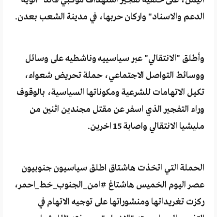
اليمن، على خلفية تفجير استهداف موكبي قائد "الوية
الدعم والاسناد" واركان حربها، في مدينة الشعب بعدن.
وأطلق "الانتقالي" عبر سياسييه وناشطيه على وسائل
ووسائط التواصل الاجتماعي، حملة تحريض شعواء،
تكيل الاتهامات للشرعية ومكوناتها السياسية، بالوقوف
وراء التفجير الذي اسفر عن مقتل مجندين اثنين من
مليشيا الانتقالي واصابة 15 اخرين.
الحملة التي اتخذت هاشتاق اطلق سياسيون جنوبيون
عصر اليوم الخميس هاشتاغ #امن_الجنوب_خط_احمر،
ركزت تغريداتها ومنشوراتها على توجيه الاتهام في