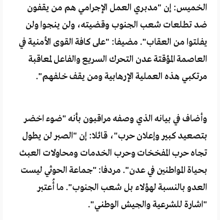
الخميس: إن "مدبري العمل الإجرامي هم من يقفون
ضد تطلعات شعب الجنوب وقضيته، ولن ينجوا ولن
يفلتوا من العقاب". مضيفا: "على كافة القوى الأمنية في
العاصمة المؤقتة عدن التحرك السريع والفاعل لمعاقبة
مرتكبي هذه العملية الإرهابية ومن يقف خلفهم".
وأضاف في بيانه الذي وصفه مراقبون بأنه "ضوء اخضر
بتصعيد كبير وإعلان حرب"، قائلا: إن "الصبر لن يطول
تجاه حرب المفخخات وحرب الخدمات ومحاولات العبث
بحياة المواطنين في عدن". مردفا: "جماعة الحوثي ليست
العدو بالنسبة لهؤلاء بل شعب الجنوب". ما أُعتبر
"اشارة للشرعية والجيش الوطني".