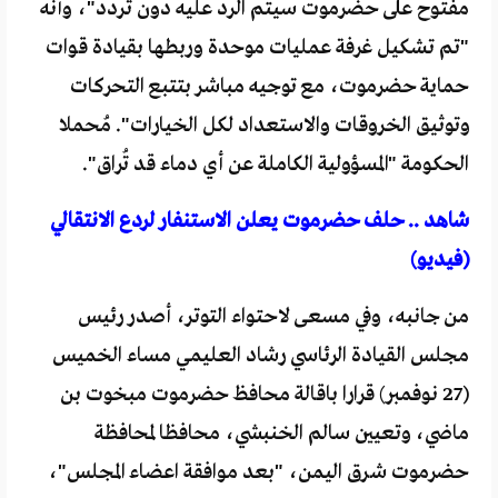
مفتوح على حضرموت سيتم الرد عليه دون تردد"، وأنه
"تم تشكيل غرفة عمليات موحدة وربطها بقيادة قوات
حماية حضرموت، مع توجيه مباشر بتتبع التحركات
وتوثيق الخروقات والاستعداد لكل الخيارات". مُحملا
الحكومة "المسؤولية الكاملة عن أي دماء قد تُراق".
شاهد .. حلف حضرموت يعلن الاستنفار لردع الانتقالي
(فيديو)
من جانبه، وفي مسعى لاحتواء التوتر، أصدر رئيس
مجلس القيادة الرئاسي رشاد العليمي مساء الخميس
(27 نوفمبر) قرارا باقالة محافظ حضرموت مبخوت بن
ماضي، وتعيين سالم الخنبشي، محافظا لمحافظة
حضرموت شرق اليمن، "بعد موافقة اعضاء المجلس"،