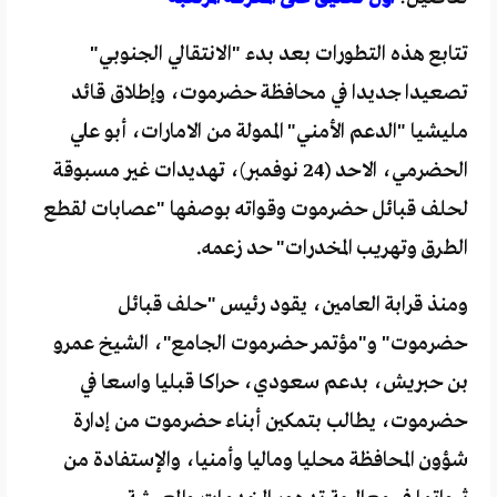
تتابع هذه التطورات بعد بدء "الانتقالي الجنوبي"
تصعيدا جديدا في محافظة حضرموت، وإطلاق قائد
مليشيا "الدعم الأمني" الممولة من الامارات، أبو علي
الحضرمي، الاحد (24 نوفمبر)، تهديدات غير مسبوقة
لحلف قبائل حضرموت وقواته بوصفها "عصابات لقطع
الطرق وتهريب المخدرات" حد زعمه.
ومنذ قرابة العامين، يقود رئيس "حلف قبائل
حضرموت" و"مؤتمر حضرموت الجامع"، الشيخ عمرو
بن حبريش، بدعم سعودي، حراكا قبليا واسعا في
حضرموت، يطالب بتمكين أبناء حضرموت من إدارة
شؤون المحافظة محليا وماليا وأمنيا، والإستفادة من