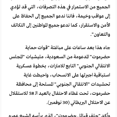
الجميع من الاستمرار في هذه التصرفات، التي قد تؤدي
إلى عواقب وخيمة، فاننا ندعو الجميع إلى الحفاظ على
الأمن والاستقرار، كما ندعو جميع المواطنين إلى التكاتف
والتعاون".
جاء هذا بعد ساعات على مباغتة "قوات حماية
حضرموت" المدعومة من السعودية، مليشيات "المجلس
الانتقالي الجنوبي" التابع للامارات، بخطوة عسكرية
استباقية اجبرتها على الانسحاب، واحبطت غاية
تحشيدات "الانتقالي الجنوبي" المسلحة إلى محافظة
حضرموت، تحت غطاء الاحتفال بالعيد الـ 58 للاستقلال
عن الاحتلال البريطاني (30 نوفمبر).
وأكد "حلف قبائل حضرموت"، الذي يرأسه الشيخ عمرو