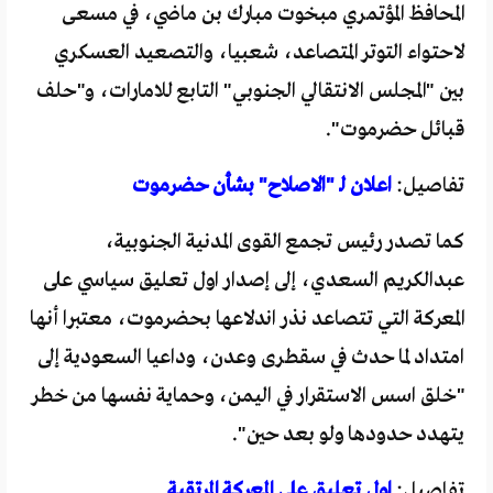
المحافظ المؤتمري مبخوت مبارك بن ماضي، في مسعى
لاحتواء التوتر المتصاعد، شعبيا، والتصعيد العسكري
بين "المجلس الانتقالي الجنوبي" التابع للامارات، و"حلف
قبائل حضرموت".
تفاصيل:
اعلان لـ "الاصلاح" بشأن حضرموت
كما تصدر رئيس تجمع القوى المدنية الجنوبية،
عبدالكريم السعدي، إلى إصدار اول تعليق سياسي على
المعركة التي تتصاعد نذر اندلاعها بحضرموت، معتبرا أنها
امتداد لما حدث في سقطرى وعدن، وداعيا السعودية إلى
"خلق اسس الاستقرار في اليمن، وحماية نفسها من خطر
يتهدد حدودها ولو بعد حين".
تفاصيل:
اول تعليق على المعركة المرتقبة