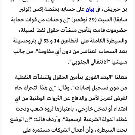
بن حبريش، في
بيان
على حسابه بمنصة إكس (توتير
سابقا) السبت (29 نوفمبر) "إن وحدات من قوات حماية
حضرموت قامت بتأمين منشآت حقول نفط المسيلة،
والسيطرة الكاملة على القطاعين 14 و 53 في بترومسيلة
بعد انسحاب العناصر من دون أي مقاومة". من جانب
مليشيا "الانتقالي الجنوبي".
معلنا "البدء الفوري بتأمين الحقول والمنشآت النفطية
من دون تسجيل إصابات". وقال: "إن هذا التحرك جاء
لغرض تعزيز الأمن والدفاع عن الثروات الوطنية من اي
اعتداء أو تدخل خارجي، باعتبارها ثروة شعب وتحت
غطاء الدولة الشرعية الرسمية". وأردف قائلا: "إن الوضع
تحت السيطرة، وأن أعمال الشركات مستمرة على