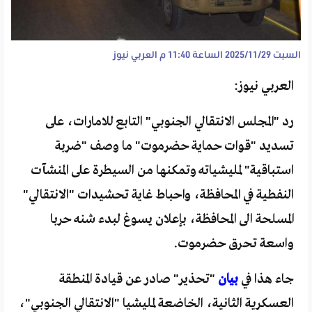
السبت 2025/11/29 الساعة 11:40 م
العربي نيوز
العربي نيوز:
رد "المجلس الانتقالي الجنوبي" التابع للامارات، على
تسديد "قوات حماية حضرموت" ما وصف "ضربة
استباقية" لمليشياته وتمكنها من السيطرة على المنشآت
النفطية في المحافظة، واحباط غاية تحشيدات "الانتقالي"
المسلحة الى المحافظة، بإعلان يسوغ لبدء شنه حربا
واسعة تحرق حضرموت.
جاء هذا في
بيان
"تحذير" صادر عن قيادة المنطقة
العسكرية الثانية، الخاضعة لمليشيا "الانتقالي الجنوبي"،