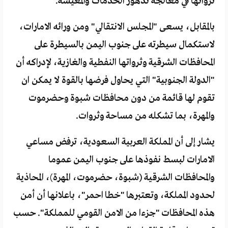
ثرواتها في معالجة تدهور الخدمات والمعيشة.
بالمقابل، يسعى "المجلس الانتقالي" ومن ورائه الامارات،
لاستكمال سيطرته على جنوب اليمن بالسيطرة على
المحافظات الشرقية وثرواتها النفطية والغازية، لإدراكه أن
"الدولة الجنوبية" التي يحاول فرضها بالقوة لا يمكن ان
تقوم لها قائمة من دون محافظات شبوة وحضرموت
والمهرة، بما تشكله من مساحة وثروات.
يشار إلى أن المملكة العربية السعودية، ترفض مساعي
الامارات لبسط نفوذها على جنوب اليمن عموما
والمحافظات الشرقية (شبوة، حضرموت، المهرة)، المحاذية
لحدود المملكة، وتعتبرها "خطا احمر"، باعلانها أن أمن
هذه المحافظات "جزءا من الامن القومي للمملكة". حسب