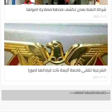
شركة النفط بعدن تكشف مخطط مصادرة اصولها
2021-7-11
الشرعية تتلقى فاجعة أليمة بأحد قياداتها (صور)
2021-7-11
»»
»
688
687
686
685
684
683
«
««