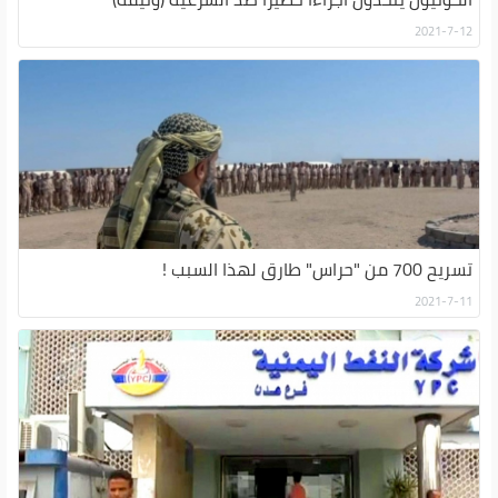
2021-7-12
تسريح 700 من "حراس" طارق لهذا السبب !
2021-7-11