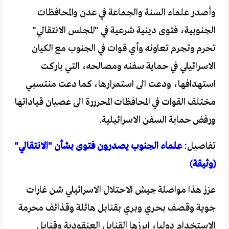
وأصدر علماء السنة والجماعة في عدن والمحافظات
الجنوبية، فتوى دينية شرعية في "المجلس الانتقالي"
تحرم وتجرم تعاونه وأي قوات في الجنوب مع الكيان
الاسرائيلي في حماية سفنه ومصالحه، التي باركت
استهدافها، ودعت الى استمرارها، كما دعت منتسبي
مختلف القوات في المحافظات المحرررة الى عصيان قياداتها
ورفض حماية السفن الاسرائيلية.
تفاصيل:
علماء الجنوب يصدرون فتوى بشأن "الانتقالي"
(وثيقة)
عزز هذا مواصلة جيش الاحتلال الاسرائيلي شن غارات
جوية وقصف بحري وبري بقنابل هائلة وقذائف محرمة
الاستخدام دوليا، ابرزها القنابل العنقودية وقنابل