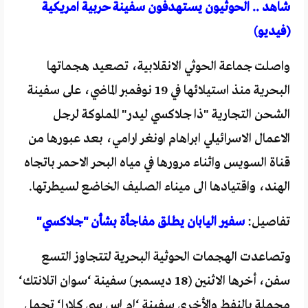
شاهد .. الحوثيون يستهدفون سفينة حربية امريكية
(فيديو)
واصلت جماعة الحوثي الانقلابية، تصعيد هجماتها
البحرية منذ استيلائها في 19 نوفمبر الماضي، على سفينة
الشحن التجارية "ذا جلاكسي ليدر" المملوكة لرجل
الاعمال الاسرائيلي ابراهام اونغر ارامي، بعد عبورها من
قناة السويس واثناء مرورها في مياه البحر الاحمر باتجاه
الهند، واقتيادها الى ميناء الصليف الخاضع لسيطرتها.
تفاصيل:
سفير اليابان يطلق مفاجأة بشأن "جلاكسي"
وتصاعدت الهجمات الحوثية البحرية لتتجاوز التسع
سفن، أخرها الاثنين (18 ديسمبر) سفينة ‘سوان اتلانتك‘
محملة بالنفط والأخرى سفينة ‘إم إس سي كلارا‘ تحمل