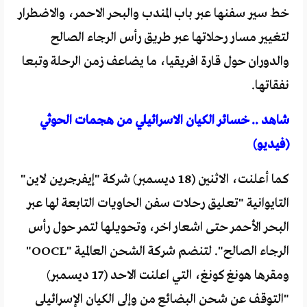
خط سير سفنها عبر باب المندب والبحر الاحمر، والاضطرار
لتغيير مسار رحلاتها عبر طريق رأس الرجاء الصالح
والدوران حول قارة افريقيا، ما يضاعف زمن الرحلة وتبعا
نفقاتها.
شاهد .. خسائر الكيان الاسرائيلي من هجمات الحوثي
(فيديو)
كما أعلنت، الاثنين (18 ديسمبر) شركة "إيفرجرين لاين"
التايوانية "تعليق رحلات سفن الحاويات التابعة لها عبر
البحر الأحمر حتى اشعار اخر، وتحويلها لتمر حول رأس
الرجاء الصالح". لتنضم شركة الشحن العالمية "OOCL"
ومقرها هونغ كونغ، التي اعلنت الاحد (17 ديسمبر)
"التوقف عن شحن البضائع من وإلى الكيان الإسرائيلي