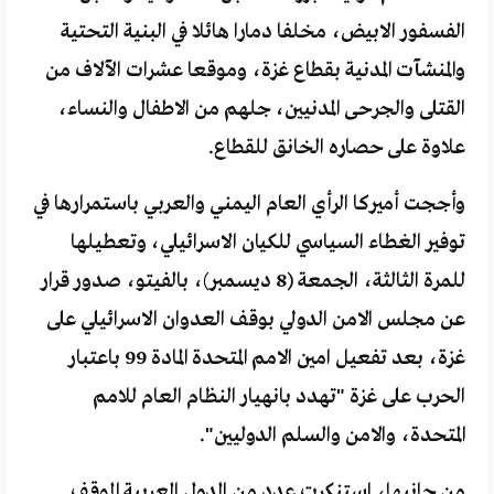
الفسفور الابيض، مخلفا دمارا هائلا في البنية التحتية
والمنشآت المدنية بقطاع غزة، وموقعا عشرات الآلاف من
القتلى والجرحى المدنيين، جلهم من الاطفال والنساء،
علاوة على حصاره الخانق للقطاع.
وأججت أميركا الرأي العام اليمني والعربي باستمرارها في
توفير الغطاء السياسي للكيان الاسرائيلي، وتعطيلها
للمرة الثالثة، الجمعة (8 ديسمبر)، بالفيتو، صدور قرار
عن مجلس الامن الدولي بوقف العدوان الاسرائيلي على
غزة، بعد تفعيل امين الامم المتحدة المادة 99 باعتبار
الحرب على غزة "تهدد بانهيار النظام العام للامم
المتحدة، والامن والسلم الدوليين".
من جانبها، استنكرت عدد من الدول العربية الموقف