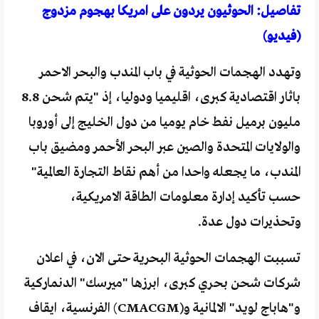
تفاصيل: الحوثيون يردون على امريكا بهجوم مزدوج
(فيديو)
وتهدد الهجمات الحوثية في باب المندب والبحر الاحمر
باثار اقتصادية كبرى، اقليميا ودوليا، إذ "يتم شحن 8.8
مليون برميل نفط خام يوميا من دول الخليج إلى أوروبا
والولايات المتحدة والصين عبر البحر الأحمر ومضيق باب
المندب، ما يجعله واحدا من أهم نقاط التجارة العالمية"
حسب تأكيد إدارة معلومات الطاقة الامريكية،
وتحذيرات دول عدة.
تسببت الهجمات الحوثية البحرية حتى الان، في اعلان
شركات شحن بحري كبرى، ابرزها "ميرسك" الدنماركية
و"هاباج لويد" الالمانية و(CMACGM) الفرنسية، ايقاف