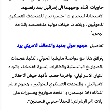
حاويات اثناء توجههما الى إسرائيل بعد رفضهما
الاستجابة للتحذيرات" حسب بيان للمتحدث العسكري
للحوثيين، وبلاغات هيئات دولية متخصصة بالملاحة
البحرية.
تفاصيل:
هجوم حوثي جديد والتحالف الامريكي يرد
يترافق هذا مع مواصلة مليشيا الحوثي، تنفيذ هجمات
بالصواريخ الباليستية والطائرات المسيرة المفخخة، باتجاه
الكيان الاسرائيلي، واخرها حسب تأكيد جيش الاحتلال
الاسرائيلي، والمتحدث العسكري للحوثيين، هجوم عاشر
الثلاثاء (26 ديسمبر) بـ "دفعة صواريخ ومسيرات على
ايلات (ام الرشراش) المحتلة جنوبي فلسطين".