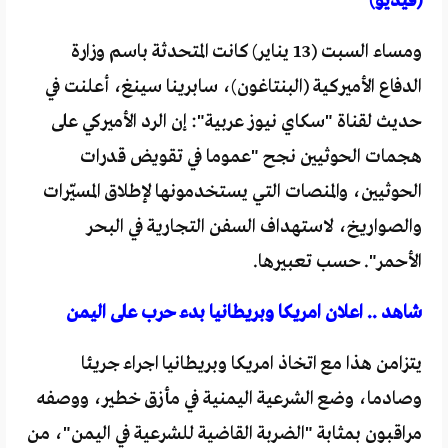
(فيديو)
ومساء السبت (13 يناير) كانت المتحدثة باسم وزارة
الدفاع الأميركية (البنتاغون)، سابرينا سينغ، أعلنت في
حديث لقناة "سكاي نيوز عربية": إن الرد الأميركي على
هجمات الحوثيين نجح "عموما في تقويض قدرات
الحوثيين، والمنصات التي يستخدمونها لإطلاق المسيّرات
والصواريخ، لاستهداف السفن التجارية في البحر
الأحمر". حسب تعبيرها.
شاهد .. اعلان امريكا وبريطانيا بدء حرب على اليمن
يتزامن هذا مع اتخاذ امريكا وبريطانيا اجراء جريئا
وصادما، وضع الشرعية اليمنية في مأزق خطير، ووصفه
مراقبون بمثابة "الضربة القاضية للشرعية في اليمن"، من