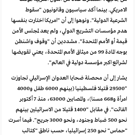
الامريكي. بينما أكد سياسيون وقانونيون "سقوط
الشرعية الدولية". ونوهوا إلى أن "امريكا اختارت بنفسها
هدم مؤسسات التشريع الدولي، ولم يعد لمجلس الأمن
قيمة أو الأمم المتحدة". مشددين أن "وقوف واشنطن
بوجه المادة 99 من ميثاق الأمم المتحدة، يعني تقويضها
لشرائع اكبر مؤسسة دولية في العالم".
يشار إلى أن محصلة ضحايا العدوان الإسرائيلي تجاوزت
"29500 قتيلا فلسطينيا (بينهم 6000 طفل و4000
امرأة و668 مسنا)، والمصابين 63000، منذ 7 أكتوبر
الفائت". في مقابل "1400 قتيلا من الاسرائيلين بينهم
نحو 500 ضباط وجنود، ونحو 3000 جريح". فيما أسرت
"حماس" نحو 250 إسرائيليا، حسب ناطق "كتائب