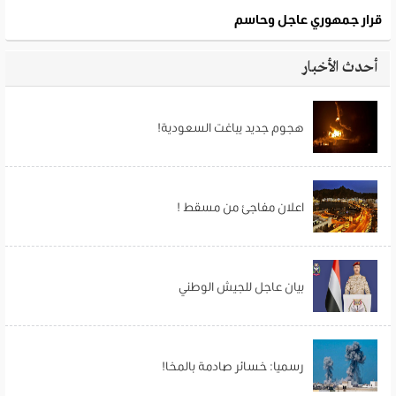
أحدث الأخبار
هجوم جديد يباغت السعودية!
اعلان مفاجئ من مسقط !
بيان عاجل للجيش الوطني
رسميا: خسائر صادمة بالمخا!