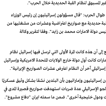
غير المسبوق لنظام القبة الحديدية خلال الحرب".
ات طوال الحرب: "قال مسؤولون إسرائيليون إن رئيس الوزراء
ة قبة حديدية مع صواريخ اعتراضية وعشرات من مشغليها من
س دولة الامارات محمد بن زايد". وفقا لتقرير وكالة
إلى أن هذه كانت المرة الأولى التي ترسل فيها إسرائيل نظام
ارات كانت أول دولة خارج الولايات المتحدة الامريكية وإسرائيل
ائيلي آخر أن النظام اعترض عشرات الصواريخ الإيرانية".
ن إسرائيليون وإماراتيون بأن البلدين نسّقا بشكل وثيق عسكريًا
الجو الإسرائيلي عدة ضربات استهدفت صواريخ قصيرة المدى في
ت ودول خليجية أخرى". ضمن ما سمته ايران "دفاع مشروع".