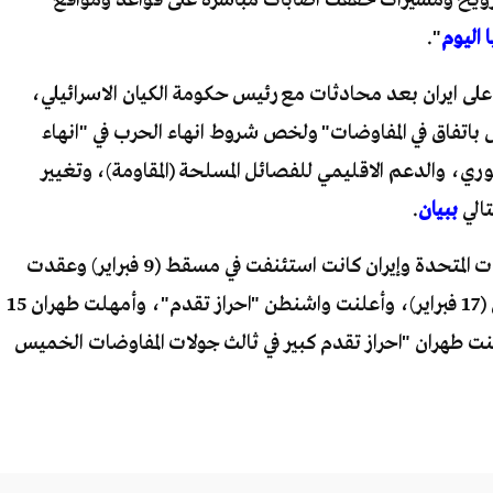
 اليوم
".
 على ايران بعد محادثات مع رئيس حكومة الكيان الاسرائيلي،
ول باتفاق في المفاوضات" ولخص شروط انهاء الحرب في "انهاء
ري، والدعم الاقليمي للفصائل المسلحة (المقاومة)، وتغيير
تالي
ببيان
.
يشار إلى أن المفاوضات غير المباشرة بين الولايات المتحدة وإيران كانت استئنفت في مسقط (9 فبراير) وعقدت
جولتها الثانية في جنيف بسويسرا، الخميس (17 فبراير)، وأعلنت واشنطن "احراز تقدم"، وأمهلت طهران 15
ت طهران "احراز تقدم كبير في ثالث جولات المفاوضات الخميس