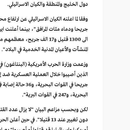
دول الخليج والمنطقة والكيان الاسرائيلي.
جريحا ودماء مئات المرافق"، بينما أعلنت اير
الى 1300 قتيل و17 الف جريح
المنشآت والأعيان المدنية الخدمية في البلاد".
البحرية، و247 في القوات البرية".
لكن وبحسب مزاعم البيان "لا يزال عدد القتل
أمريكيا وإسرائيليا قد قتلوا أو أصيبوا" 