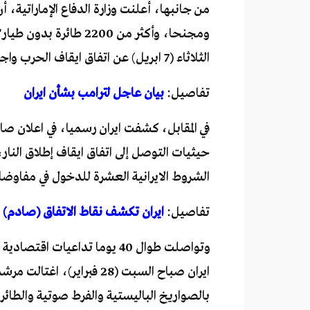
ومجنحا، وأكثر من 2200
الثلاثاء (7 ابريل) عن اتفاق ايقاف الحرب واجراء مفاوضات في باكستان للاتفاق على تفاصيل 10 نقاط رئيسة.
تفاصيل:
بيان عاجل لترامب بشأن ايران
في المقابل، كشفت ايران رسميا، في اعلان صاد
حيثيات التوصل إلى اتفاق ايقاف إطلاق النار،
الشروط الايرانية العشرة للدخول في مفاوضات" تتألف من 10 نقاط، قالت انها 
تفاصيل:
ايران تكشف نقاط الاتفاق (صادم)
وتواصلت طوال 40 يوما تداعيات
ايران صباح السبت (28 فبراي