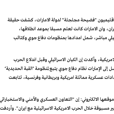
واقليميون "فضيحة مجلجلة" لدولة الامارات، كشفت حقيقة
يران، وان الامارات كانت تعلم مسبقا بموعد انطلاقها،
ئيلي مباشر، شمل امدادها بمنظومات دفاع جوي وكتائب
يكية، وأكدت إن الكيان الاسرائيلي وقبل اندلاع الحرب
رسل إلى الإمارات نظام دفاع جوي يتبع لمنظومة ‘القبة الحديدية‘
مدادات عسكرية مماثلة امريكية وبريطانية وفرنسية، تتابعت
 موقعها الالكتروني: إن "التعاون العسكري والأمني والاستخباراتي
ر مسبوقة خلال الحرب الامريكية الاسرائيلية مع ايران". وأردفت