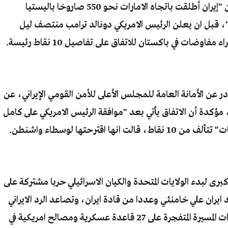
من جانبها، أعلنت وزارة الدفاع الإماراتية، أن "إيران أطلقت باتجاه الامارات نحو 550 صاروخا باليستيا
 طائرة بدون طيار"، قبل ان يعلن الرئيس الامريكي دونالد ترامب منتصف ليل
ر عن الأمانة العامة للمجلس الأعلى للأمن القومي الإيراني، عن
 مؤكدة أن الاتفاق يأتي بعد "موافقة الرئيس الامريكي على كامل
اقترحتها لوسطاء واشنطن.
 اقتصادية كبرى لبدء الولايات المتحدة والكيان الاسرائيلي حربا مشتركة على
ر)، اغتالت مرشد ايران علي خامنئي وعددا من قادة ايران، وتصاعد الرد الايراني
بالصواريخ الباليستية والفرط صوتية والطائرات المسيرة المتفجرة على 27 قاعدة عسكرية ومصالح امريكية في