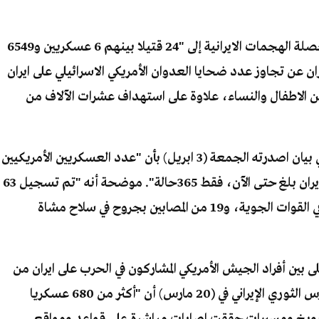
وفقا لما اعلنه الكيان الاسرائيلي عن ارتفاع محصلة الهجمات الايرانية إلى "24 قتيلا بينهم 6 عسكريين و6549
ان عن تجاوز عدد ضحايا العدوان الأمريكي الاسرائيلي على ايران
، معظمهم من الاطفال والنساء، علاوة على استهداف عشرات الآلاف من
وزعمت وزارة الحرب الأمريكية (البنتاغون) في بيان اصدرته الجمعة (3 ابريل) بأن "عدد العسكريين الأمريكيين
الذين أصيبوا خلال العملية العسكرية ضد إيران بلغ حتى الآن، فقط 365حالة". موضحة أنه "تم تسجيل 63
جريحا في القوات البحرية، و36 حالة إصابة في القوات الجوية، و19 من المصابين بجروح في سلاح مشاة
ى بين أفراد الجيش الأمريكي المشاركون في الحرب على ايران من
دون تغيير عند 13 قتيلا". في حين أعلن الحرس الثوري الإيراني في (20 مارس) أن "أكثر من 680 عسكريا
بصارويخ ومسيرات حققت اصابات مباشرة على قواعد ومواقع