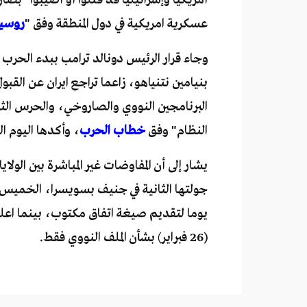
عسكرية امريكية في دول المنطقة وفق "
روسيا
وجاء قرار الرئيس دونالد ترامب ببدء الحرب
بنيامين نتنياهو، زاعما تراجع ايران عن القب
البرنامجين النووي والصاروخي، والحرس الثو
النظام" وفق
خطاب الحرب
، وأكدها اليوم ال
يوما لتقديم صيغة اتفاق مكتوب، بينما اعلن
(26 فبراير) بشأن الملف النووي فقط.