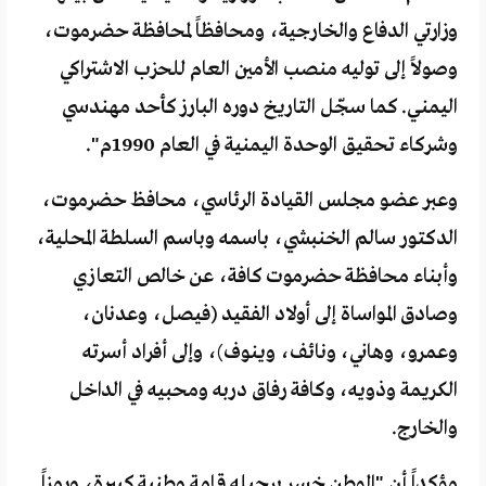
وزارتي الدفاع والخارجية، ومحافظاً لمحافظة حضرموت،
وصولاً إلى توليه منصب الأمين العام للحزب الاشتراكي
اليمني. كما سجّل التاريخ دوره البارز كأحد مهندسي
وشركاء تحقيق الوحدة اليمنية في العام 1990م".
وعبر عضو مجلس القيادة الرئاسي، محافظ حضرموت،
الدكتور سالم الخنبشي، باسمه وباسم السلطة المحلية،
وأبناء محافظة حضرموت كافة، عن خالص التعازي
وصادق المواساة إلى أولاد الفقيد (فيصل، وعدنان،
وعمرو، وهاني، ونائف، وينوف)، وإلى أفراد أسرته
الكريمة وذويه، وكافة رفاق دربه ومحبيه في الداخل
والخارج.
مؤكداً أن "الوطن خسر برحيله قامة وطنية كبيرة، ورمزاً