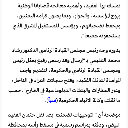
تمسك بها الفقيد، وأهمية معالجة قضايانا الوطنية
بروح المؤسسة، والحوار، وبما يصون كرامة اليمنيين،
ويحفظ تضحياتهم، ويؤسس للمستقبل المشرق الذي
يستحقونه جميعا".
بدوره وجه رئيس مجلس القيادة الرئاسي الدكتور رشاد
محمد العليمي بـ "إرسال وفد رسمي رفيع يمثل رئيس
ومجلس القيادة الرئاسي والحكومة، لتقديم واجب
المواساة لعائلة الفقيد، وفتح سجلات العزاء في الداخل،
وعبر السفارات والبعثات الدبلوماسية في الخارج". حسب
ما نقلته وكالة الانباء الحكومية (
سبأ
).
موضحة أن "التوجيهات تضمنت ايضا نقل جثمان الفقيد
البيض، ودفنه بمراسم رسمية في مسقط رأسه بمحافظة