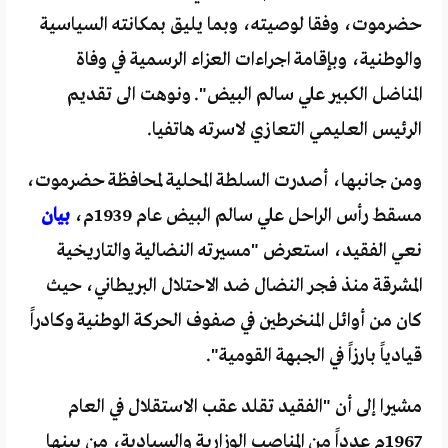
حضرموت، وفقا لوصيته، وبما يليق بمكانته السياسية
والوطنية، وبإقامة اجراءات العزاء الرسمية في وفاة
المناضل الكبير علي سالم البيض". ونوهت الى تقديم
الرئيس العليمي التعازي لاسرته هاتفيا.
ومن جانبها، أصدرت السلطة المحلية لمحافظة حضرموت،
مسقط رأس الراحل علي سالم البيض عام 1939م،
بيان
نعي الفقيد، استعرض "مسيرته النضالية والتاريخية
المشرقة منذ فجر النضال ضد الاحتلال البريطاني، حيث
كان من أوائل المنخرطين في صفوف الحركة الوطنية وكادراً
قيادياً بارزاً في الجبهة القومية".
مشيرا إلى أن "الفقيد تقلد عقب الاستقلال في العام
1967م عدداً من المناصب الوزارية والسيادية، من بينها