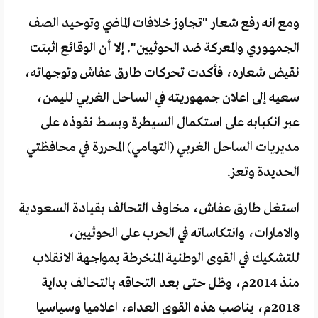
ومع انه رفع شعار "تجاوز خلافات الماضي وتوحيد الصف
الجمهوري والمعركة ضد الحوثيين". إلا أن الوقائع اثبتت
نقيض شعاره، فأكدت تحركات طارق عفاش وتوجهاته،
سعيه إلى اعلان جمهوريته في الساحل الغربي لليمن،
عبر انكبابه على استكمال السيطرة وبسط نفوذه على
مديريات الساحل الغربي (التهامي) المحررة في محافظتي
الحديدة وتعز.
استغل طارق عفاش، مخاوف التحالف بقيادة السعودية
والامارات، وانتكاساته في الحرب على الحوثيين،
للتشكيك في القوى الوطنية المنخرطة بمواجهة الانقلاب
منذ 2014م، وظل حتى بعد التحاقه بالتحالف بداية
2018م، يناصب هذه القوى العداء، اعلاميا وسياسيا