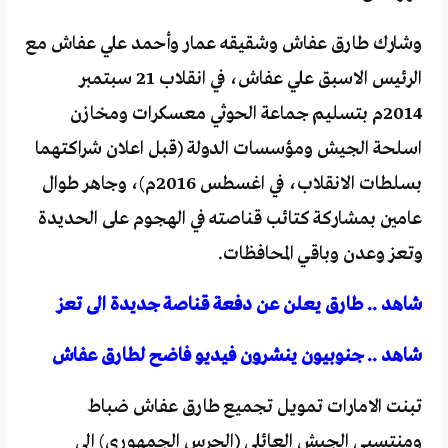
وشارك طارق عفاش وشقيقه عمار وأحمد علي عفاش مع
الرئيس الاسبق علي عفاش، في انقلاب 21 سبتمبر
2014م بتسليم جماعة الحوثي معسكرات ومخازن
اسلحة الجيش ومؤسسات الدولة (قبل اعلان شراكتهما
بسلطات الانقلاب، في اغسطس 2016م)، وجاهر طوال
عامين بمشاركة كتائب قناصته في الهجوم على الحديدة
وتعز وعدن وباقي المحافظات.
شاهد .. طارق يعلن عن دفعة قناصة جديدة الى تعز
شاهد .. جنوبيون ينشرون فيديو فاضح لطارق عفاش
تبنت الامارات تمويل تجميع طارق عفاش ضباط
ومنتسبي الجيش العائلي (الحرس الجمهوري) الى