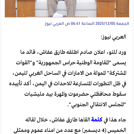
الجمعة 2025/12/05 الساعة 06:41 ص
العربي نيوز
العربي نيوز:
ورد للتو، اعلان صادم اطلقه طارق عفاش، قائد ما
يسمى "المقاومة الوطنية حراس الجمهورية" و"القوات
المشتركة" الممولة من الامارات في الساحل الغربي لليمن،
في ظل التطورات المتسارعة للاحداث في اليمن، أكد تأييده
سقوط محافظتي حضرموت والمهرة بيد مليشيات
"المجلس الانتقالي الجنوبي".
جاء هذا في
كلمة
القاها طارق عفاش، خلال لقائه
الخميس (4 ديسمبر) مع عدد من امناء عموم وممثلي