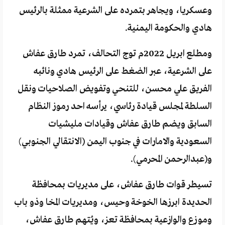
وعسكريا، ويجاهر بتمرده على الشرعية ممثلة بالرئيس
هادي والحكومة اليمنية.
ومطلع ابريل 2022م توج التحالف، تمرد طارق عفاش
على الشرعية، عبر الضغط على الرئيس هادي ونائبه
الفريق علي محسن، للتنحي وتفويض الصلاحيات ونقل
السلطة لمجلس قيادة رئاسي، يرأسه احد رموز النظام
السابق ويضم طارق عفاش وقيادات مليشيات
السعودية والامارات في جنوب اليمن (الانتقالي الجنوبي)
و(عبدالرحمن المحرمي).
تسيطر قوات طارق عفاش، على مديريات بمحافظة
الحديدة ابرزها الخوخة وحيس، ومديريات المخا وذو باب
وموزع والوازعية بمحافظة تعز، ويُتهم طارق عفاش،