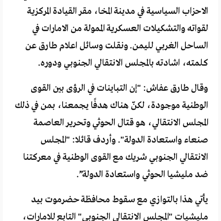
الاحزاب السياسية في مدينة المخا، مقر القيادة المركزية
لقواته والتشكيلات العسكرية الممولة من الامارات في
الساحل الغربي لليمن. ونقلت وسائل اعلام طارق عن
كلمته، اشادته بالمجلس الانتقالي الجنوبي ودوره.
وقال طارق عفاش: "إن التباينات في الرؤى بين القوى
الوطنية موجودة، لكنّ هناك هدفًا يجمعنا، بمن في ذلك
المجلس الانتقالي، هو قتال الحوثي وتحرير العاصمة
صنعاء واستعادة الدولة". وأردف قائلا: "المجلس
الانتقالي الجنوبي شريك مع القوى الوطنية في معركتنا
ضد مليشيا الحوثي واستعادة الدولة”.
يأتي هذا بالتوازي مع سقوط محافظة حضرموت بيد
مليشيات "المجلس الانتقالي الجنوبي" التابع للامارات،