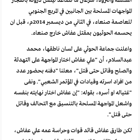
السلطة والثروة، سرعان ما تصاعد ليصل ذروته بانفجار
المواجهات المسلحة بين الجانبين في المربع الجنوبي
للعاصمة صنعاء، في الثاني من ديسمبر 2014م، قبل ان
يحسمه الحوثيون بمقتل عفاش خارج صنعاء.
واعلنت جماعة الحوثي على لسان ناطقها، محمد
عبدالسلام، أن "علي عفاش اختار المواجهة على التهدئة
والصلح وقاتل حتى قتل"، معلنا "دفنه بحضور عدد
من افراد اسرته وقيادات في المؤتمر الشعبي". ونفى
"غتياله او أسره، بقوله: "إن عفاش اختار نهايته بنفسه
واشعل المواجهة المسلحة بالتنسيق مع التحالف وقاتل
حتى قتل".
لكن طارق عفاش قائد قوات وحراسة عمه علي عفاش،