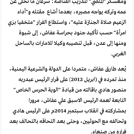
ومعسكر "الملصي" لتدريب القناصة؛ سرعان ما تخلى عن
عمه وتركه يواجه مصيره، بعدما أشاع مقتله و"أداء
الزعيم صلاة الجنازة عليه"، واستطاع الفرار "متخفيا بزي
امرأة" حسب تأكيد جنود بحراسة عفاش، إلى شبوة
ومنها إلى عدن، قبل تنصيبه وكيلا للامارات بالساحل
الغربي.
يُعد طارق عفاش، متمردا على الدولة والشرعية اليمنية،
منذ تمرده في (ابريل 2012) على قرار الرئيس عبدربه
منصور هادي باقالته من قيادة "الوية الحرس الخاص"
التابعة لعمه الرئيس الاسبق علي عفاش، مرورا
بمشاركته في انقلاب سبتمبر 2014م على الرئيس هادي
وتحالفه مع الحوثيين، وحتى بعد التحاقه بالتحالف بعد
فراره من صنعاء.