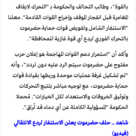
بالقوة"، وطالب التحالف والحكومة بـ "التحرك لايقاف
المغامرة قبل انفجار الموقف وإخراج القوات القادمة". معلنا
"الاستنفار الشامل وتفويض قوات حماية حضرموت
بالتحرك الفوري لردع أي قوة غازية للمحافظة".
وأكد أن "استمرار دعم القوات المهاجمة هو إعلان حرب
مفتوح على حضرموت سيتم الرد عليه دون تردد"، وأنه
"تم تشكيل غرفة عمليات موحدة وربطها بقيادة قوات
حماية حضرموت، مع توجيه مباشر بتتبع التحركات
وتوثيق الخروقات والاستعداد لكل الخيارات". مُحملا
الحكومة "المسؤولية الكاملة عن أي دماء قد تُراق".
شاهد .. حلف حضرموت يعلن الاستنفار لردع الانتقالي
(فيديو)