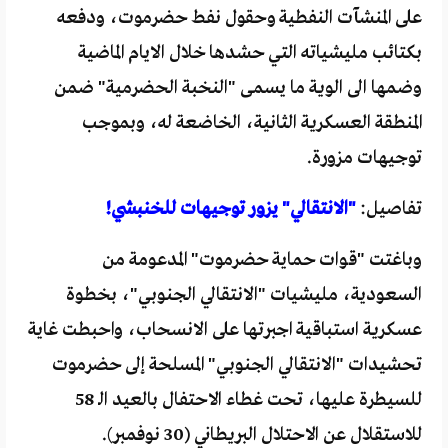
على المنشآت النفطية وحقول نفط حضرموت، ودفعه
بكتائب مليشياته التي حشدها خلال الايام الماضية
وضمها الى الوية ما يسمى "النخبة الحضرمية" ضمن
المنطقة العسكرية الثانية، الخاضعة له، وبموجب
توجيهات مزورة.
تفاصيل:
"الانتقالي" يزور توجيهات للخنبشي!
وباغتت "قوات حماية حضرموت" المدعومة من
السعودية، مليشيات "الانتقالي الجنوبي"، بخطوة
عسكرية استباقية اجبرتها على الانسحاب، واحبطت غاية
تحشيدات "الانتقالي الجنوبي" المسلحة إلى حضرموت
للسيطرة عليها، تحت غطاء الاحتفال بالعيد الـ 58
للاستقلال عن الاحتلال البريطاني (30 نوفمبر).