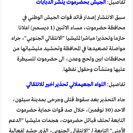
تفاصيل:
الجيش بحضرموت ينشر الدبابات
سبق الانتشار إصدار قائد قوات الجيش الوطني في
محافظة حضرموت، مساء الاثنين (1 ديسمبر) اعلانا
حازما وتحذيرا مباشرا لمليشيا "الانتقالي الجنوبي"، جراء
مواصلة تصعيدها في المحافظة وتحشيد مليشياتها من
محافظات ابين ولحج وعدن، الى حضرموت للسيطرة
عليها ومنشآت وحقول نفطها.
تفاصيل:
اللواء الجعيملاني تحذير اخير للانتقالي
جاء التحذير بعد سقوط قتلى وجرحى بمدينة سيئون،
الاحد (30 نوفمبر)، خلال صد قوات حماية حضرموت
التابعة لحلف قبائل حضرموت، هجمات مليشيا "الدعم
الأمني" التابعة لـ "الانتقالي الجنوبي، الذي حشد لفعالية