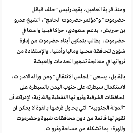
ومنذ قرابة العامين، يقود رئيس "حلف قبائل
حضرموت" و"مؤتمر حضرموت الجامع"، الشيخ عمرو
بن حبريش، بدعم سعودي، حراكا قبليا واسعا في
حضرموت، يطالب بتمكين أبناء حضرموت من إدارة
شؤون المحافظة محليا وماليا وأمنيا، والإستفادة من
ثرواتها في معالجة تدهور الخدمات والمعيشة.
بالمقابل، يسعى "المجلس الانتقالي" ومن ورائه الامارات،
لاستكمال سيطرته على جنوب اليمن بالسيطرة على
المحافظات الشرقية وثرواتها النفطية والغازية، لإدراكه أن
"الدولة الجنوبية" التي يحاول فرضها بالقوة لا يمكن ان
تقوم لها قائمة من دون محافظات شبوة وحضرموت
والمهرة، بما تشكله من مساحة وثروات.