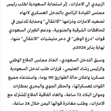
الزبيدي الى الامارات، إثر استجابة السعودية لطلب رئيس
مجلس القيادة الرئاسي بالتدخل العسكري لانهاء
تصعيد الامارات وذراعها "الانتقالي" وحماية المدنيين في
المحافظات الشرقية والجنوبية، ودعم الطيران السعودي
قوات "درع الوطن" في دحر مليشيات "الانتقالي" منها،
نهاية يناير 2026م.
وسبق التدخل السعودي، اتخاذ مجلس الدفاع الوطني
والرئيس رشاد العليمي، قرارات طلب تدخل السعودية
عسكريا واعلان حالة الطوارئ 90 يوما، واستدعاء جميع
القوات لمعسكراتها، والحظر الجوي والبحري بمطارات
وموانئ البلاد 72 ساعة، والغاء اتفاقية الدفاع المشترك مع
الامارات، وطلب مغادرة قواتها اليمن خلال 24 ساعة،