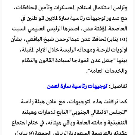
وتزامن استكمال استلام المعسكرات وتأمين المحافظات،
مع صدور توجيهات رئاسية سارة لملايين المواطنين في
العاصمة المؤقتة عدن، اصدرها الرئيس العليمي السبت
(10 يناير) لمحافظ عدن عبدالرحمن شيخ اليافعي، بشأن
اولويات المرحلة ومهماته الرئيسة خلال الايام المقبلة،
بينها "جعل عدن انموذجا لسيادة القانون والنظام
والخدمات العامة".
تفاصيل:
توجيهات رئاسية سارة لعدن
كما ترافقت هذه التوجيهات، مع اعلان هيئة رئاسة
"المجلس الانتقالي الجنوبي" التابع للامارات وهيئته
التنفيذية وامانته العامة وباقي هيئاته، في ختام اجتماع
عقدته بالعاصمة السعودية الرياض الجمعة (9 يناير)،