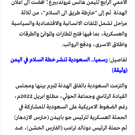
الاممي الرابع لليمن هانس غروندبيرغ؛ افضت الى اعلان
الهدنة ثم إلى "خارطة طريق الى السلام"، من ثلاثة
مراحل تشمل الملفات الانسانية والاقتصادية والسياسية
والعسكرية، بما فيها فتح المطارات والموانئ والطرقات
واطلاق الاسرى، ودفع الرواتب.
تفاصيل:
رسميا.. السعودية تنشر خطة السلام في اليمن
(وثيقة)
والتزمت السعودية باتفاق الهدنة المبرم بينها ومجلس
القيادة الرئاسي وجماعة الحوثي، مطلع ابريل 2022م،
رغم الضغوط الامريكية على السعودية للمشاركة في
الحملة العسكرية للرئيس جو باييدن (حارس الازدهار)
ثم حملة الرئيس دونالد ترامب (الفارس الخشن)، ضد