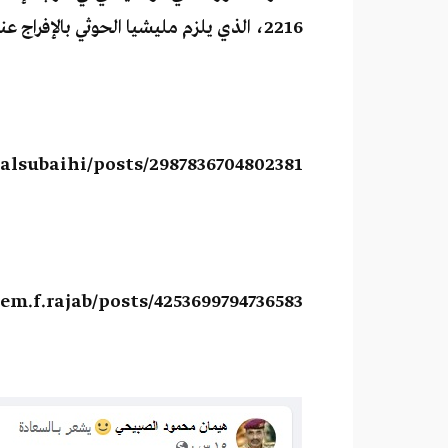
2216، الذي يلزم مليشيا الحوثي بالإفراج عنهم.
lsubaihi/posts/2987836704802381
m.f.rajab/posts/4253699794736583