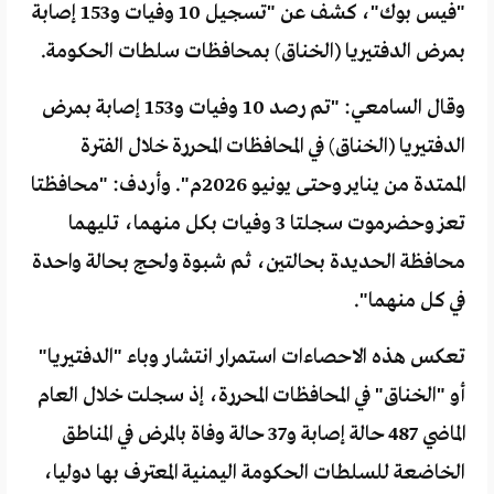
"فيس بوك"، كشف عن "تسجيل 10 وفيات و153 إصابة
بمرض الدفتيريا (الخناق) بمحافظات سلطات الحكومة.
وقال السامعي: "تم رصد 10 وفيات و153 إصابة بمرض
الدفتيريا (الخناق) في المحافظات المحررة خلال الفترة
الممتدة من يناير وحتى يونيو 2026م". وأردف: "محافظتا
تعز وحضرموت سجلتا 3 وفيات بكل منهما، تليهما
محافظة الحديدة بحالتين، ثم شبوة ولحج بحالة واحدة
في كل منهما".
تعكس هذه الاحصاءات استمرار انتشار وباء "الدفتيريا"
أو "الخناق" في المحافظات المحررة، إذ سجلت خلال العام
الماضي 487 حالة إصابة و37 حالة وفاة بالمرض في المناطق
الخاضعة للسلطات الحكومة اليمنية المعترف بها دوليا،