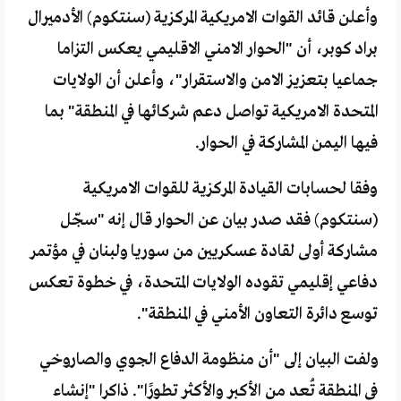
وأعلن قائد القوات الامريكية المركزية (سنتكوم) الأدميرال
براد كوبر، أن "الحوار الامني الاقليمي يعكس التزاما
جماعيا بتعزيز الامن والاستقرار"، وأعلن أن الولايات
المتحدة الامريكية تواصل دعم شركائها في المنطقة" بما
فيها اليمن المشاركة في الحوار.
وفقا لحسابات القيادة المركزية للقوات الامريكية
(سنتكوم) فقد صدر بيان عن الحوار قال إنه "سجّل
مشاركة أولى لقادة عسكريين من سوريا ولبنان في مؤتمر
دفاعي إقليمي تقوده الولايات المتحدة، في خطوة تعكس
توسع دائرة التعاون الأمني في المنطقة".
ولفت البيان إلى "أن منظومة الدفاع الجوي والصاروخي
في المنطقة تُعد من الأكبر والأكثر تطورًا". ذاكرا "إنشاء