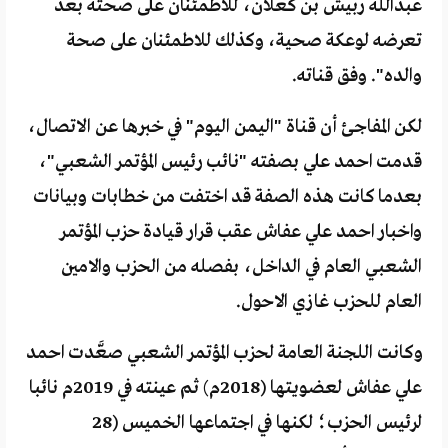
عبدالله ربيش بن كعلان، للاطمئنان على صحته بعد
تعرضه لوعكة صحية، وكذلك للاطمئنان على صحة
والده". وفق قناته.
لكن المفاجئ أن قناة "اليمن اليوم" في خبرها عن الاتصال،
قدمت احمد علي بصفته "نائب رئيس المؤتمر الشعبي"،
بعدما كانت هذه الصفة قد اختفت من خطابات وبيانات
واخبار احمد علي عفاش عقب قرار قيادة حزب المؤتمر
الشعبي العام في الداخل، بفصله من الحزب والامين
العام للحزب غازي الاحول.
وكانت اللجنة العامة لحزب المؤتمر الشعبي صعَّدت احمد
علي عفاش لعضويتها (2018م) ثم عينته في 2019م نائبا
لرئيس الحزب؛ لكنها في اجتماعها الخميس (28